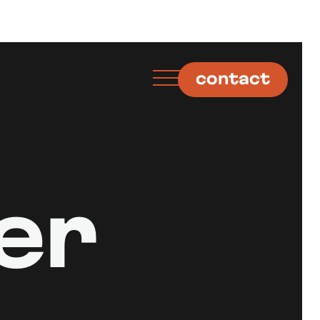
contact
er